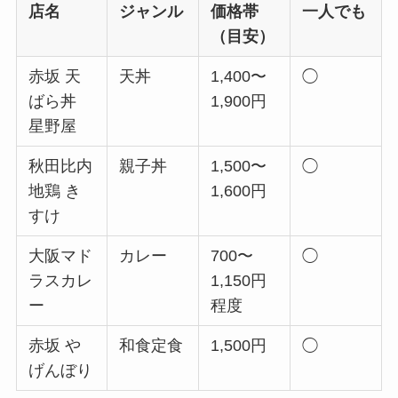
店名
ジャンル
価格帯
一人でも
（目安）
赤坂 天
天丼
1,400〜
◯
ばら丼
1,900円
星野屋
秋田比内
親子丼
1,500〜
◯
地鶏 き
1,600円
すけ
大阪マド
カレー
700〜
◯
ラスカレ
1,150円
ー
程度
赤坂 や
和食定食
1,500円
◯
げんぼり